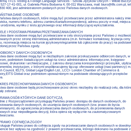
firmą TFLS Testing & Foreign Language Services - Szkoła Języków Obcych – Witold Buczyń
 527-17-41-001, ul. Gabriela Piotra Boduena 4, 00-011 Warszawa, mail: biuro@tfls.com.pl, tel
830 400, jest administratorem podanych przez Państwa danych osobowych.
 PAŃSTWA DANE OSOBOWE
aństwa danych osobowych, które mogą być przetwarzane przez administratora należy imien
iska, numeru telefonu, adresu zamieszkania/korespondencji, adresu poczty e-mail, miejsca 
 urodzenia, wyniku z testu językowego oraz informacji dotyczącej wykształcenia.
. CELE I PODSTAWA PRAWNA PRZETWARZANIA DANYCH
twa dane osobowe mogą być przetwarzane w celu skorzystania przez Państwo z możliwoś
owanych przez stronę internetową administratora (m.in. formularz kontaktowy, licytacja ceny
u, rezerwacja miejsca na kursie językowym/egzaminie lub zgłoszenie do pracy) na podstawi
elonej przez Państwa zgody.
 ODBIORCY DANYCH OSOBOWYCH
stwa dane osobowe mogą być w niezbędnym zakresie przekazywane odbiorcom danych, w
orom, podmiotom świadczącym usługi na rzecz administratora: informatyczne, księgowo-
nsowe, drukarskie i archiwizacyjne, z zakresu doręczania korespondencji i przesyłek, utylizac
mentów, instytucjom, z którymi współpracujemy łącząc oferowane usługi (nasi partnerzy) m.
ish Council, IELTS, Global Legal English Ltd., LCCI- London Chamber of Commerce &
stry,EITS Global oraz podmiotom upoważnionym na podstawie obowiązujących przepisów
a.
OKRES PRZECHOWYWANIA DANYCH OSOBOWYCH
twa dane osobowe będą przechowywane przez okres niezbędny do realizacji celu, dla któr
ały zebrane.
 PRAWA OSÓB KTÓRYCH DANE DOTYCZĄ
nie z Rozporządzeniem przysługują Państwu prawo: dostępu do danych osobowych, do
stowania danych osobowych, do usunięcia danych osobowych (tzw. prawo do bycia
mnianym), do ograniczenia przetwarzania danych osobowych, do przeniesienia danych
owych oraz niepodlegania decyzji, która opiera się wyłącznie na zautomatyzowanym
twarzaniu.
. PRAWO COFNIĘCIA ZGODY
sługuje Państwu prawo do cofnięcia zgody na przetwarzanie danych osobowych w dowoln
ncie bez wpływu na zgodność z prawem przetwarzania, którego dokonano na podstawie 