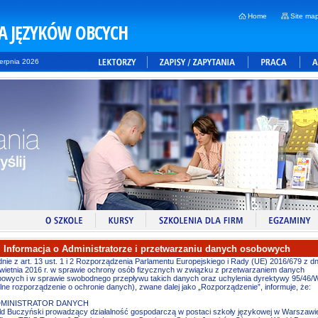
Home
Site ma
A JĘZYKÓW OBCYCH
erpnia 2026
Informacja o Administratorze i przetwarzaniu danych osobowych
nie z art. 13 ust. 1 i 2 Rozporządzenia Parlamentu Europejskiego i Rady (UE) 2016/679 z dn
wietnia 2016 r. w sprawie ochrony osób fizycznych w związku z przetwarzaniem danych
owych i w sprawie swobodnego przepływu takich danych oraz uchylenia dyrektywy 95/46/
lne rozporządzenie o ochronie danych), zwane dalej jako „Rozporządzenie”, informuje, że:
ADMINISTRATOR DANYCH
ld Buczyński prowadzący działalność gospodarczą w postaci szkoły językowej w Warszawi