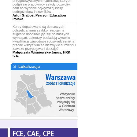
przygotowywanych materiałów, których
podjęli się pracownicy szkoły pozwoliły
nam na wydanie najwyższej klasy
podręczników i słowników.
Artur Graboś, Pearson Education
Polska
Kursy dopasowane są do naszych
potrzeb, a firma szybko reaguje na
sugestie dopasowując się do naszych
wymagań. Lektorzy posiadają wysokie
kwalifikacje zawodowe i doświadczenie, a
przede wszystkim są niezwykle sumienni i
zawsze przygotowani do zajęć.
Małgorzata Wiśniewska-Janus, HRK
S.A.
Lokalizacja