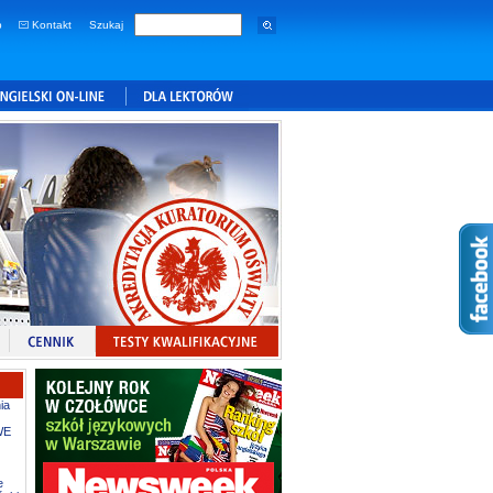
p
Kontakt
Szukaj
ia
WE
e