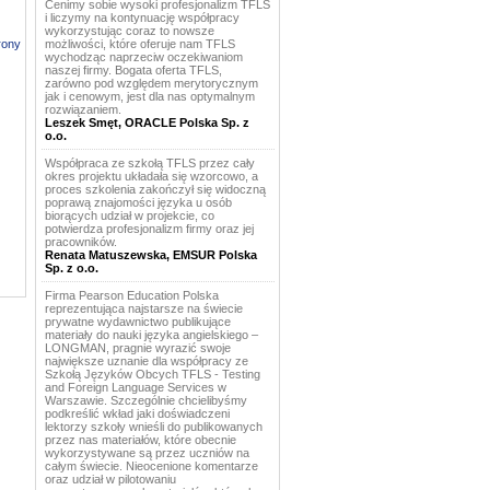
Cenimy sobie wysoki profesjonalizm TFLS
i liczymy na kontynuację współpracy
wykorzystując coraz to nowsze
rony
możliwości, które oferuje nam TFLS
wychodząc naprzeciw oczekiwaniom
naszej firmy. Bogata oferta TFLS,
zarówno pod względem merytorycznym
jak i cenowym, jest dla nas optymalnym
rozwiązaniem.
Leszek Smęt, ORACLE Polska Sp. z
o.o.
Współpraca ze szkołą TFLS przez cały
okres projektu układała się wzorcowo, a
proces szkolenia zakończył się widoczną
poprawą znajomości języka u osób
biorących udział w projekcie, co
potwierdza profesjonalizm firmy oraz jej
pracowników.
Renata Matuszewska, EMSUR Polska
Sp. z o.o.
Firma Pearson Education Polska
reprezentująca najstarsze na świecie
prywatne wydawnictwo publikujące
materiały do nauki języka angielskiego –
LONGMAN, pragnie wyrazić swoje
największe uznanie dla współpracy ze
Szkołą Języków Obcych TFLS - Testing
and Foreign Language Services w
Warszawie. Szczególnie chcielibyśmy
podkreślić wkład jaki doświadczeni
lektorzy szkoły wnieśli do publikowanych
przez nas materiałów, które obecnie
wykorzystywane są przez uczniów na
całym świecie. Nieocenione komentarze
oraz udział w pilotowaniu