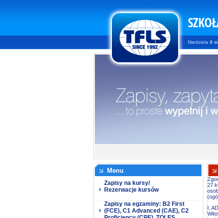
SZKOŁ
Niedziela
9 si
Menu
Zgod
Zapisy na kursy/
27 k
Rezerwacje kursów
osob
(ogó
Zapisy na egzaminy: B2 First
I. 
(FCE), C1 Advanced (CAE), C2
Wito
Proficiency (CPE), TOLES