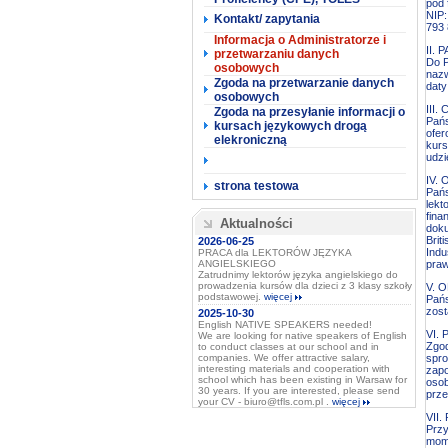
pod 
NIP:
Kontakt/ zapytania
793 
Informacja o Administratorze i
II.
przetwarzaniu danych
Do P
osobowych
nazw
Zgoda na przetwarzanie danych
daty
osobowych
III
Zgoda na przesyłanie informacji o
Pańs
kursach językowych drogą
ofer
elekroniczną
kurs
udzi
IV.
strona testowa
Pań
lekt
fina
Aktualności
doku
Brit
2026-06-25
Indu
PRACA dla LEKTORÓW JĘZYKA
ANGIELSKIEGO
praw
Zatrudnimy lektorów języka angielskiego do
prowadzenia kursów dla dzieci z 3 klasy szkoły
V. 
podstawowej.
więcej
Pańs
zost
2025-10-30
English NATIVE SPEAKERS needed!
VI.
We are looking for native speakers of English
Zgod
to conduct classes at our school and in
companies. We offer attractive salary,
spro
interesting materials and cooperation with
zapo
school which has been existing in Warsaw for
osob
30 years. If you are interested, please send
prze
your CV - biuro@tfls.com.pl .
więcej
VII
Przy
mome