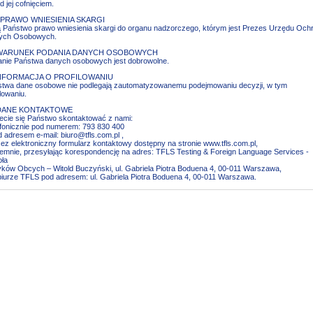
d jej cofnięciem.
I. PRAWO WNIESIENIA SKARGI
 Państwo prawo wniesienia skargi do organu nadzorczego, którym jest Prezes Urzędu Och
ych Osobowych.
 WARUNEK PODANIA DANYCH OSOBOWYCH
nie Państwa danych osobowych jest dobrowolne.
INFORMACJA O PROFILOWANIU
twa dane osobowe nie podlegają zautomatyzowanemu podejmowaniu decyzji, w tym
ilowaniu.
 DANE KONTAKTOWE
cie się Państwo skontaktować z nami:
efonicznie pod numerem: 793 830 400
d adresem e-mail: biuro@tfls.com.pl ,
zez elektroniczny formularz kontaktowy dostępny na stronie www.tfls.com.pl,
semnie, przesyłając korespondencję na adres: TFLS Testing & Foreign Language Services -
ła
ków Obcych – Witold Buczyński, ul. Gabriela Piotra Boduena 4, 00-011 Warszawa,
biurze TFLS pod adresem: ul. Gabriela Piotra Boduena 4, 00-011 Warszawa.