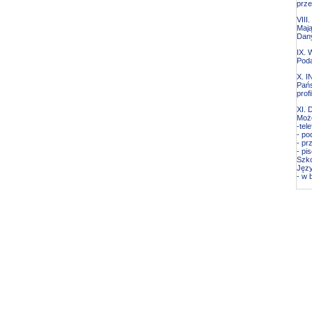
prze
VII
Mają
Dan
IX.
Poda
X. 
Pańs
prof
XI.
Może
-tel
- po
- pr
- pi
Szko
Języ
- w 