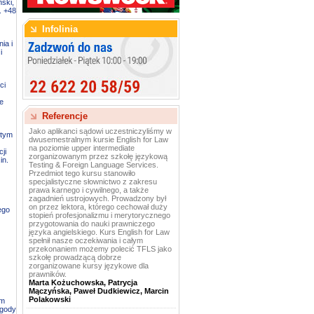
ski,
. +48
Infolinia
ia i
i
ci
e
Referencje
Jako aplikanci sądowi uczestniczyliśmy w
 tym
dwusemestralnym kursie English for Law
na poziomie upper intermediate
ji
zorganizowanym przez szkołę językową
in.
Testing & Foreign Language Services.
Przedmiot tego kursu stanowiło
specjalistyczne słownictwo z zakresu
prawa karnego i cywilnego, a także
zagadnień ustrojowych. Prowadzony był
on przez lektora, którego cechował duży
ego
stopień profesjonalizmu i merytorycznego
przygotowania do nauki prawniczego
języka angielskiego. Kurs English for Law
spełnił nasze oczekiwania i całym
przekonaniem możemy polecić TFLS jako
szkołę prowadzącą dobrze
zorganizowane kursy językowe dla
prawników.
Marta Kożuchowska, Patrycja
Mączyńska, Paweł Dudkiewicz, Marcin
Polakowski
ym
zgody